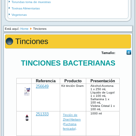
Torundas toma de muestras
Toxinas Alimentarias
Vegetonas
Está aquí:
Home
Tinciones
Tinciones
Tamaño:
TINCIONES BACTERIANAS
Referencia
Producto
Presentación
256649
Kit tinción Gram
Alcohol-Acetona
1 x 250 mL
Líquido de Lugol
1 x 100 mL
Safranina 1 x
100 mL
Violeta Cristal 1 x
100 mL
251333
1000 ml
Tinción de
Zhiel-Nielsen
(Fuchsina
fenicada)
.