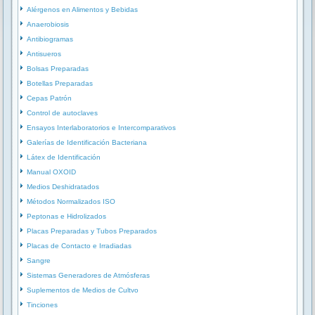
Alérgenos en Alimentos y Bebidas
Anaerobiosis
Antibiogramas
Antisueros
Bolsas Preparadas
Botellas Preparadas
Cepas Patrón
Control de autoclaves
Ensayos Interlaboratorios e Intercomparativos
Galerías de Identificación Bacteriana
Látex de Identificación
Manual OXOID
Medios Deshidratados
Métodos Normalizados ISO
Peptonas e Hidrolizados
Placas Preparadas y Tubos Preparados
Placas de Contacto e Irradiadas
Sangre
Sistemas Generadores de Atmósferas
Suplementos de Medios de Cultvo
Tinciones