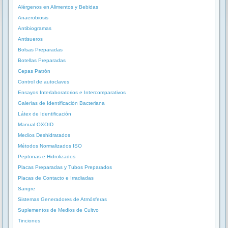
Alérgenos en Alimentos y Bebidas
Anaerobiosis
Antibiogramas
Antisueros
Bolsas Preparadas
Botellas Preparadas
Cepas Patrón
Control de autoclaves
Ensayos Interlaboratorios e Intercomparativos
Galerías de Identificación Bacteriana
Látex de Identificación
Manual OXOID
Medios Deshidratados
Métodos Normalizados ISO
Peptonas e Hidrolizados
Placas Preparadas y Tubos Preparados
Placas de Contacto e Irradiadas
Sangre
Sistemas Generadores de Atmósferas
Suplementos de Medios de Cultvo
Tinciones