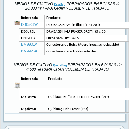
MEDIOS DE CULTIVO
PREPARADOS EN BOLSAS de
Dry-Bag
20.000 ml PARA GRAN VOLUMEN DE TRABAJO
Referencia
Producto
DB0509W
DRY BAGS BPW sin filtro (10 x 20 l)
DB0895L
DRY-BAGS HALF FRASER BROTH (5 x 20 l)
DB0200A
Fitros para DRY-BAGS
BM9901A
Conectores de Bolsa (Acero inox., autoclavable)
BM9925A
Conectores desechables estériles
MEDIOS DE CULTIVO
PREPARADOS EN BOLSAS de
QuickBag
4.500 ml PARA GRAN VOLUMEN DE TRABAJO
Referencia
Producto
DQ1049B
QuickBag Buffered Peptone Water (ISO)
DQ0895B
QuickBag Half Fraser (ISO)