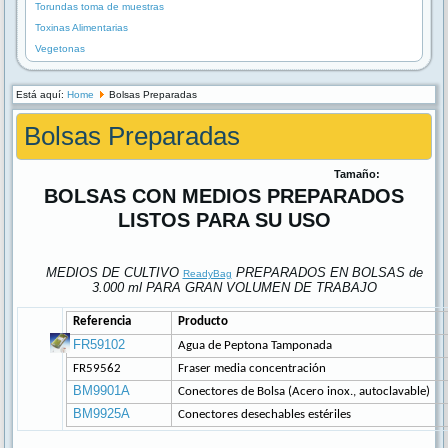
Torundas toma de muestras
Toxinas Alimentarias
Vegetonas
Está aquí:
Home
Bolsas Preparadas
Bolsas Preparadas
Tamaño:
BOLSAS CON MEDIOS PREPARADOS
LISTOS PARA SU USO
MEDIOS DE CULTIVO
PREPARADOS EN BOLSAS de
ReadyBag
3.000 ml PARA GRAN VOLUMEN DE TRABAJO
Referencia
Producto
FR59102
Agua de Peptona Tamponada
FR59562
Fraser media concentración
BM9901A
Conectores de Bolsa (Acero inox., autoclavable)
BM9925A
Conectores desechables estériles